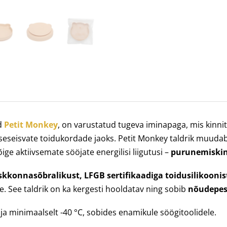
d
Petit Monkey
, on varustatud tugeva iminapaga, mis kinnit
iseseisvate toidukordade jaoks. Petit Monkey taldrik muudab
ge aktiivsemate sööjate energilisi liigutusi –
purunemiskind
skkonnasõbralikust, LFGB sertifikaadiga toidusilikoonis
ele. See taldrik on ka kergesti hooldatav ning sobib
nõudepesu
ja minimaalselt -40 °C, sobides enamikule söögitoolidele.