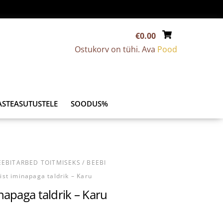
€
0.00
Ostukorv on tühi. Ava
Pood
ASTEASUTUSTELE
SOODUS%
EEBITARBED TOITMISEKS
/
BEEBI
nist iminapaga taldrik – Karu
inapaga taldrik – Karu