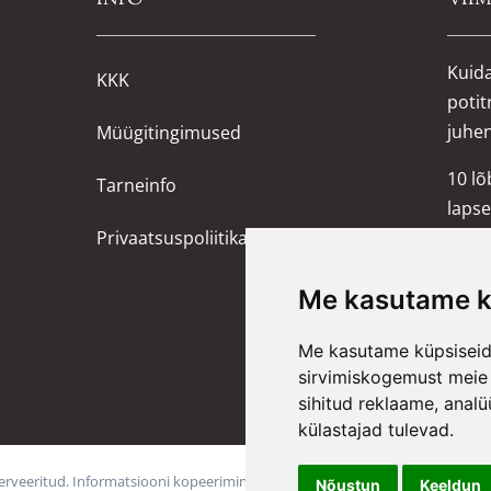
Kuida
KKK
potit
juhe
Müügitingimused
10 l
Tarneinfo
lapse
Privaatsuspoliitika
Wigi
mängu
Me kasutame k
6 ide
Me kasutame küpsiseid 
sirvimiskogemust meie v
Kuida
sihitud reklaame, analü
külastajad tulevad.
erveeritud. Informatsiooni kopeerimine ilma administratsiooni nõusolekuta
Nõustun
Keeldun