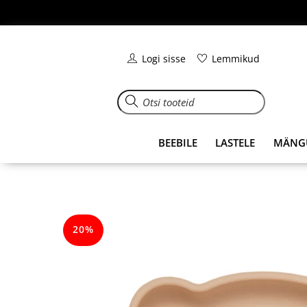
Skip
to
content
Logi sisse
Lemmikud
BEEBILE
LASTELE
MÄNG
20%