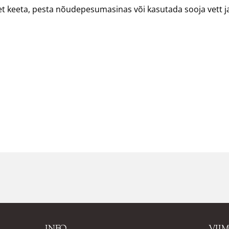
 keeta, pesta nõudepesumasinas või kasutada sooja vett j
INFO
VII