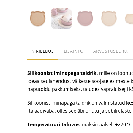
KIRJELDUS
LISAINFO
ARVUSTUSED (0)
Silikoonist iminapaga taldrik,
mille on loonu
ideaalset lahendust väikeste sööjate esimeste 
näputoidu pakkumiseks, taludes vapralt isegi kõi
Silikoonist iminapaga taldrik on valmistatud
ke
ftalaadivaba, olles seeläbi ohutu ja sobilik last
Temperatuuri taluvus
: maksimaalselt +220 °C 