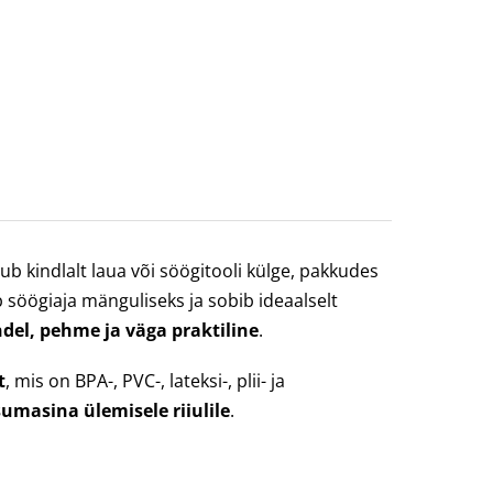
ub kindlalt laua või söögitooli külge, pakkudes
 söögiaja mänguliseks ja sobib ideaalselt
el, pehme ja väga praktiline
.
t
, mis on BPA-, PVC-, lateksi-, plii- ja
masina ülemisele riiulile
.