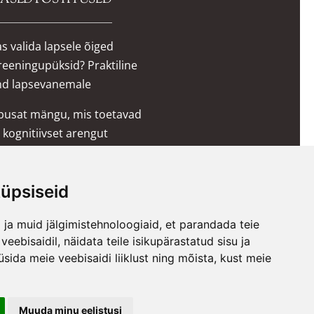
s valida lapsele õiged
reeningupüksid? Praktiline
nd lapsevanemale
õbusat mängu, mis toetavad
 kognitiivset arengut
wama kott-toolid, pehmed
klotsid ja mööbel lastele
üpsiseid
ed päkapikkudele
ja muid jälgimistehnoloogiaid, et parandada teie
eebisaidil, näidata teile isikupärastatud sisu ja
s õpetada last potil käima?
üsida meie veebisaidi liiklust ning mõista, kust meie
 on keelatud Sulin Trade OÜ
Muuda minu eelistusi