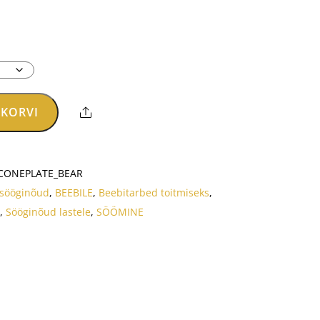
raegune
ind
n:
13.56.
 KORVI
Share
ICONEPLATE_BEAR
 sööginõud
,
BEEBILE
,
Beebitarbed toitmiseks
,
y
,
Sööginõud lastele
,
SÖÖMINE