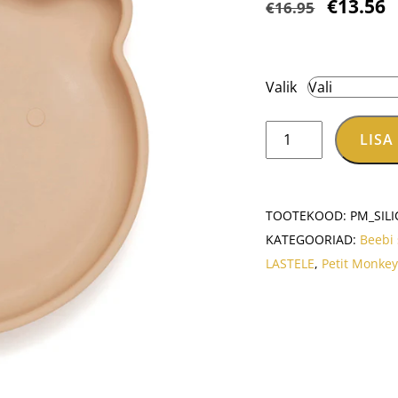
Algne
P
€
13.56
€
16.95
hind
h
oli:
o
€16.95.
€
Valik
Silikoonist
LISA
iminapaga
taldrik
-
TOOTEKOOD:
PM_SIL
Karu
KATEGOORIAD:
Beebi
kogus
LASTELE
,
Petit Monke