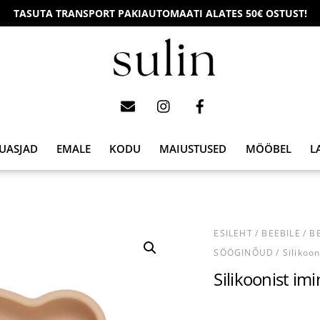
TASUTA TRANSPORT PAKIAUTOMAATI ALATES 50€ OSTUST!
UASJAD
EMALE
KODU
MAIUSTUSED
MÖÖBEL
L
ESILEHT
/
BEEBILE
/
B
SÖÖGINÕUD
/ Silikoo
Silikoonist im