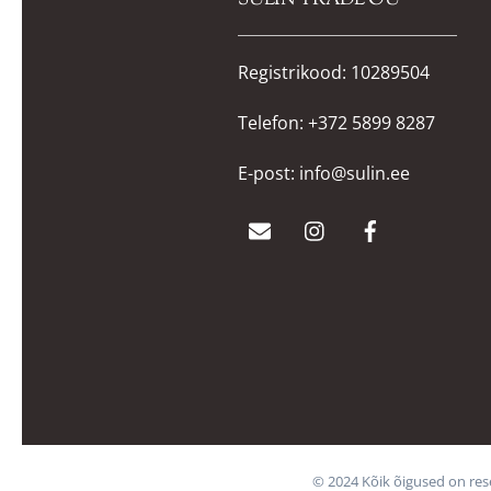
Registrikood: 10289504
Telefon:
+372 5899 8287
E-post:
info@sulin.ee
© 2024 Kõik õigused on res