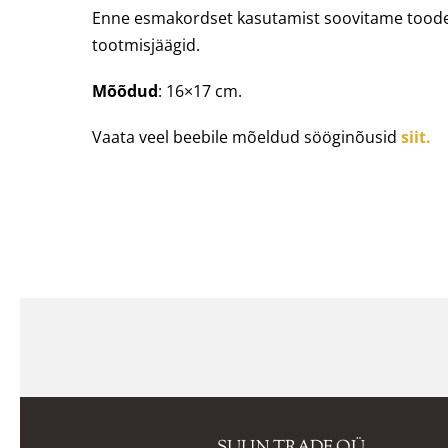
Enne esmakordset kasutamist soovitame toodet
tootmisjäägid.
Mõõdud
: 16×17 cm.
Vaata veel beebile mõeldud sööginõusid
siit.
SULIN TRADE OÜ