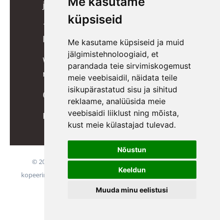
Me kasutame
juhend lapsevanemale
küpsiseid
10 lõbusat mängu, mis toetavad
lapse kognitiivset arengut
Me kasutame küpsiseid ja muid
jälgimistehnoloogiaid, et
Wigiwama kott-toolid, pehmed
parandada teie sirvimiskogemust
mänguklotsid ja mööbel lastele
meie veebisaidil, näidata teile
isikupärastatud sisu ja sihitud
6 ideed päkapikkudele
reklaame, analüüsida meie
veebisaidi liiklust ning mõista,
Kuidas õpetada last potil käima?
kust meie külastajad tulevad.
Nõustun
© 2024 Kõik õigused on reserveeritud. Informatsiooni
Keeldun
kopeerimine ilma administratsiooni nõusolekuta on keelatud
Sulin Trade OÜ
Muuda minu eelistusi