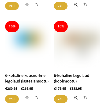
€161.95
€260.95
Sellel
Sellel
Share
Share
VALI
VALI
kuni
kuni
tootel
tootel
€170.95
€269.95
on
on
mitu
mitu
10%
10%
varianti.
varianti.
Valikuid
Valikuid
saab
saab
teha
teha
tootelehel.
tootelehel.
6-kohaline kuusnurkne
6-kohaline Legolaud
legolaud (lasteaiamõõtu)
(koolimõõtu)
Hinnavahemik:
Hinnavahemik
€
260.95
–
€
269.95
€
179.95
–
€
188.95
€260.95
€179.95
Sellel
Sellel
Share
Share
VALI
VALI
kuni
kuni
tootel
tootel