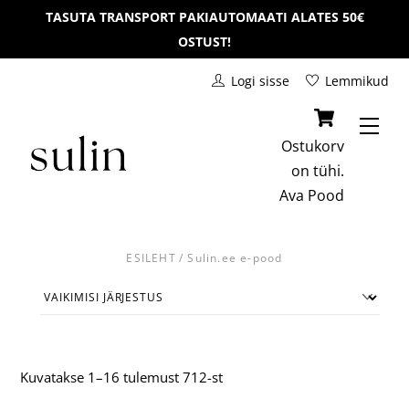
Skip
TASUTA TRANSPORT PAKIAUTOMAATI ALATES 50€
to
OSTUST!
content
Logi sisse
Lemmikud
Men
Ostukorv
on tühi.
Ava
Pood
ESILEHT
/ Sulin.ee e-pood
Kuvatakse 1–16 tulemust 712-st