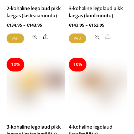
2-kohaline legolaud pikk
3-kohaline legolaud pikk
laegas (lasteaiamõõtu)
laegas (koolimõõtu)
Hinnavahemik:
Hinnavahemik
€
134.95
–
€
143.95
€
143.95
–
€
152.95
€134.95
€143.95
Sellel
Sellel
Share
Share
VALI
VALI
kuni
kuni
tootel
tootel
€143.95
€152.95
on
on
mitu
mitu
10%
10%
varianti.
varianti.
Valikuid
Valikuid
saab
saab
teha
teha
tootelehel.
tootelehel.
3-kohaline legolaud pikk
4-kohaline legolaud