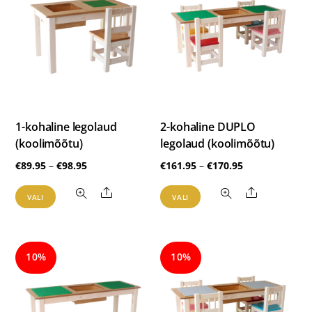
Valikuid
Valikuid
saab
saab
teha
teha
tootelehel.
tootelehel.
1-kohaline legolaud
2-kohaline DUPLO
(koolimõõtu)
legolaud (koolimõõtu)
Hinnavahemik:
Hinnavahemik
€
89.95
–
€
98.95
€
161.95
–
€
170.95
€89.95
€161.95
Sellel
Sellel
Share
Share
VALI
VALI
kuni
kuni
tootel
tootel
€98.95
€170.95
on
on
mitu
mitu
10%
10%
varianti.
varianti.
Valikuid
Valikuid
saab
saab