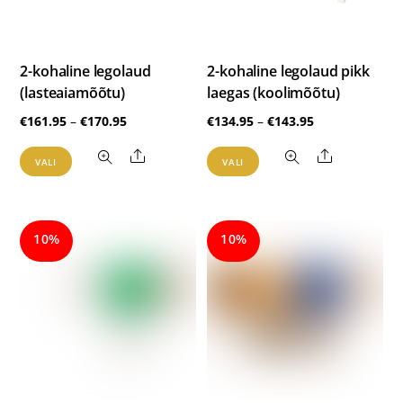
2-kohaline legolaud
2-kohaline legolaud pikk
(lasteaiamõõtu)
laegas (koolimõõtu)
Hinnavahemik:
Hinnavahemik
€
161.95
–
€
170.95
€
134.95
–
€
143.95
€161.95
€134.95
Sellel
Sellel
Share
Share
VALI
VALI
kuni
kuni
tootel
tootel
€170.95
€143.95
on
on
mitu
mitu
10%
10%
varianti.
varianti.
Valikuid
Valikuid
saab
saab
teha
teha
tootelehel.
tootelehel.