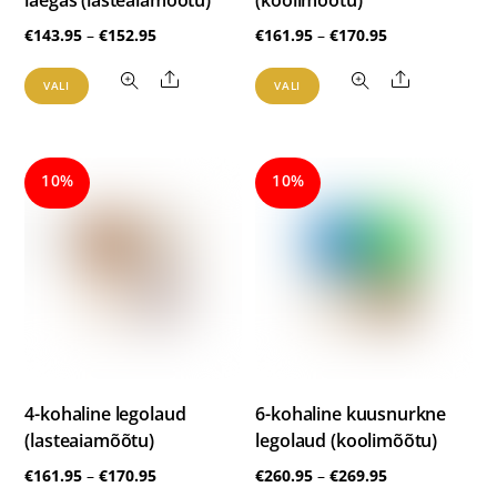
laegas (lasteaiamõõtu)
(koolimõõtu)
Hinnavahemik:
Hinnavahemik
€
143.95
–
€
152.95
€
161.95
–
€
170.95
€143.95
€161.95
Sellel
Sellel
Share
Share
VALI
VALI
kuni
kuni
tootel
tootel
€152.95
€170.95
on
on
mitu
mitu
10%
10%
varianti.
varianti.
Valikuid
Valikuid
saab
saab
teha
teha
tootelehel.
tootelehel.
4-kohaline legolaud
6-kohaline kuusnurkne
(lasteaiamõõtu)
legolaud (koolimõõtu)
Hinnavahemik:
Hinnavahemik
€
161.95
–
€
170.95
€
260.95
–
€
269.95