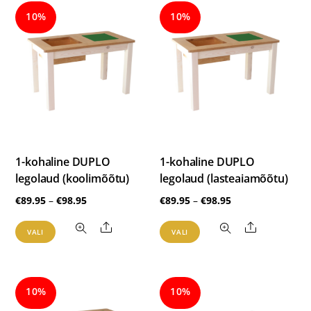
10%
10%
1-kohaline DUPLO
1-kohaline DUPLO
legolaud (koolimõõtu)
legolaud (lasteaiamõõtu)
Hinnavahemik:
Hinnavahemik:
€
89.95
–
€
98.95
€
89.95
–
€
98.95
€89.95
€89.95
Sellel
Sellel
Share
Share
VALI
VALI
kuni
kuni
tootel
tootel
€98.95
€98.95
on
on
mitu
mitu
10%
10%
varianti.
varianti.