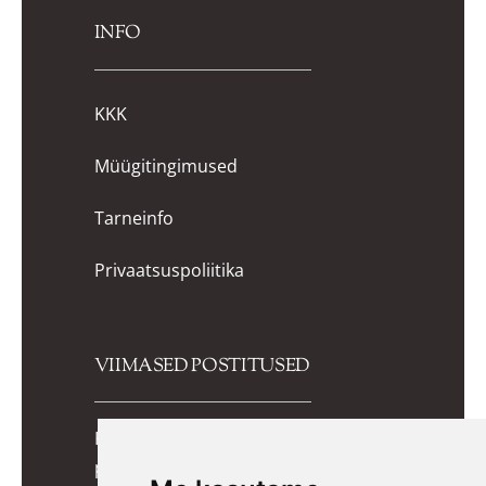
INFO
KKK
Müügitingimused
Tarneinfo
Privaatsuspoliitika
VIIMASED POSTITUSED
Kuidas valida lapsele õiged
potitreeningupüksid? Praktiline