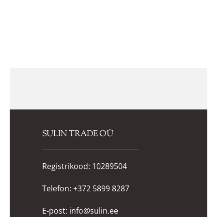
€269.95
€188.95
on
on
mitu
mitu
varianti.
varianti.
Valikuid
Valikuid
saab
saab
teha
teha
tootelehel.
tootelehel.
SULIN TRADE OÜ
Registrikood: 10289504
Telefon:
+372 5899 8287
E-post:
info@sulin.ee