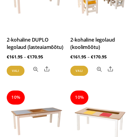
teha
teha
tootelehel.
tootelehel.
2-kohaline DUPLO
2-kohaline legolaud
legolaud (lasteaiamõõtu)
(koolimõõtu)
Hinnavahemik:
Hinnavahemik
€
161.95
–
€
170.95
€
161.95
–
€
170.95
€161.95
€161.95
Sellel
Sellel
Share
Share
VALI
VALI
kuni
kuni
tootel
tootel
€170.95
€170.95
on
on
mitu
mitu
10%
10%
varianti.
varianti.
Valikuid
Valikuid
saab
saab
teha
teha
tootelehel.
tootelehel.