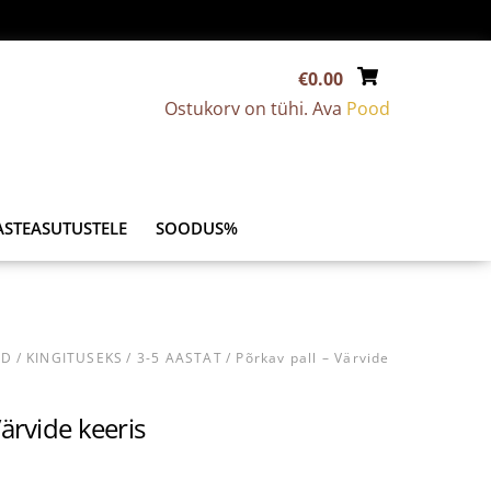
€
0.00
Ostukorv on tühi. Ava
Pood
ASTEASUTUSTELE
SOODUS%
AD
/
KINGITUSEKS
/
3-5 AASTAT
/ Põrkav pall – Värvide
Värvide keeris