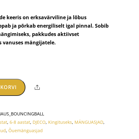
egune
d
de keeris on erksavärviline ja lõbus
ab ja põrkab energiliselt igal pinnal. Sobib
16.
mängimiseks, pakkudes aktiivset
s vanuses mängijatele.
 KORVI
Share
AUS_BOUNCINGBALL
stat
,
6-8 aastat
,
DJECO
,
Kingituseks
,
MÄNGUASJAD
,
gud
,
Õuemänguasjad