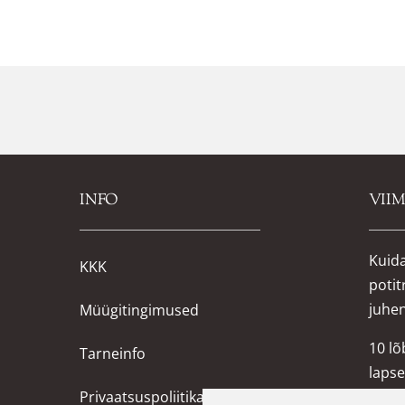
INFO
VII
Kuida
KKK
potit
juhe
Müügitingimused
10 l
Tarneinfo
lapse
Privaatsuspoliitika