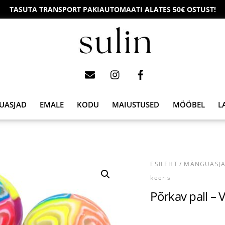
TASUTA TRANSPORT PAKIAUTOMAATI ALATES 50€ OSTUST!
UASJAD
EMALE
KODU
MAIUSTUSED
MÖÖBEL
L
ESILEHT
/
MÄNGUASJ
keeris
Põrkav pall – 