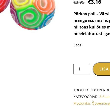
Algne
Pra
€
3.16
€
3.95
hind
hin
Põrkav pall – Värvi
oli:
on:
mänguasi, mis hüpp
€3.95.
€3.
nii toas kui õues 
meelelahutust iga
Laos
Põrkav
LISA
pall
-
Värvide
TOOTEKOOD:
TRENDH
keeris
KATEGOORIAD:
3-5 aa
kogus
Motoorika
,
Õppemän