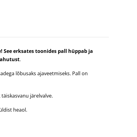
! See erksates toonides pall hüppab ja
elahutust
.
radega lõbusaks ajaveetmiseks. Pall on
 täiskasvanu järelvalve.
ldist heaol.