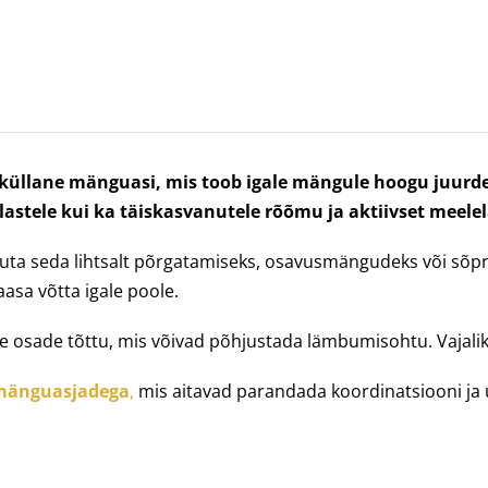
iküllane mänguasi, mis toob igale mängule hoogu juurde
i lastele kui ka täiskasvanutele rõõmu ja aktiivset meel
suta seda lihtsalt põrgatamiseks, osavusmängudeks või sõp
asa võtta igale poole.
este osade tõttu, mis võivad põhjustada lämbumisohtu. Vajalik
 mänguasjadega
,
mis aitavad parandada koordinatsiooni ja ü