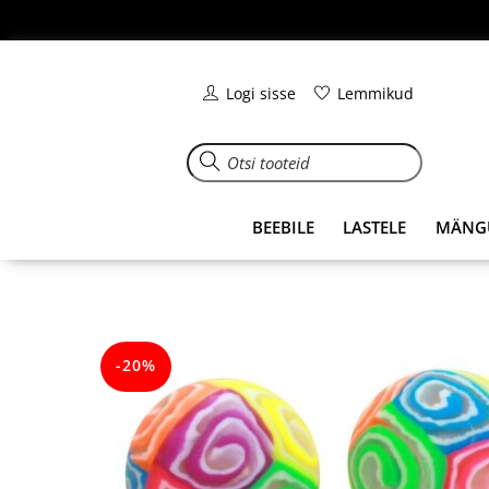
Skip
to
content
Logi sisse
Lemmikud
BEEBILE
LASTELE
MÄNG
-20%