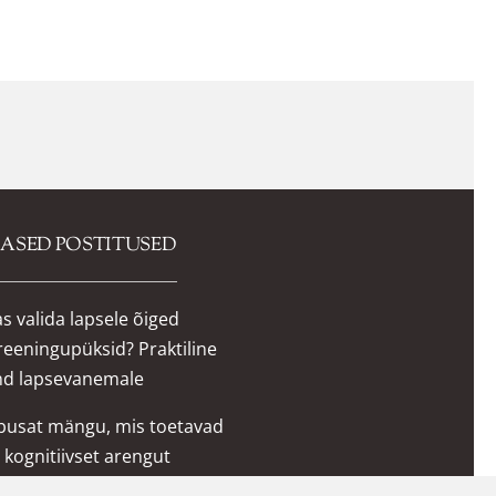
MASED POSTITUSED
s valida lapsele õiged
reeningupüksid? Praktiline
nd lapsevanemale
õbusat mängu, mis toetavad
 kognitiivset arengut