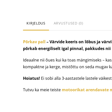
KIRJELDUS
ARVUSTUSED (0)
Põrkav pall
– Värvide keeris
on lõbus ja värv
põrkab energiliselt igal pinnal, pakkudes ni
Ideaalne nii õues kui ka toas mängimiseks – ka
kompaktne ja kerge, mistõttu on seda mugav ka
Hoiatus!
Ei sobi alla 3-aastastele lastele väik
Tutvu ka meie teiste
motoorikat arendavate