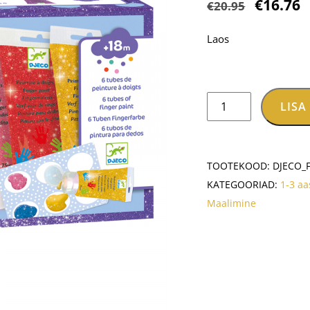
Algne
P
€
16.76
€
20.95
hind
h
Laos
oli:
o
€20.95.
€
Näpuvärvide
LISA
komplekt
"Sädelus"
(6tk)
TOOTEKOOD:
DJECO_
kogus
KATEGOORIAD:
1-3 aa
Maalimine