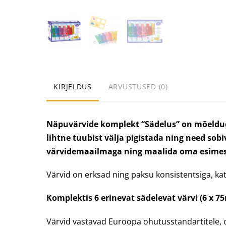
KIRJELDUS
ARVUSTUSED (0)
Näpuvärvide komplekt “Sädelus” on mõeldud 
lihtne tuubist välja pigistada ning need so
värvidemaailmaga ning maalida oma esimese
Värvid on erksad ning paksu konsistentsiga, ka
Komplektis 6 erinevat sädelevat värvi (6 x 75
Värvid vastavad Euroopa ohutusstandartitele, o