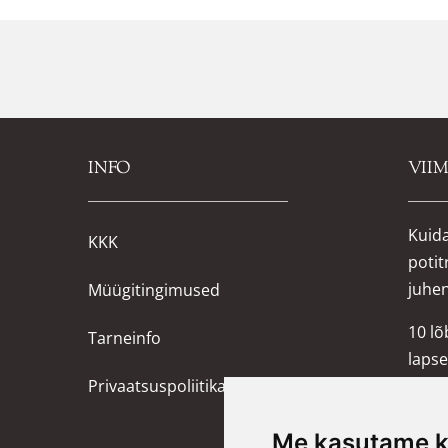
INFO
VII
Kuida
KKK
potit
juhe
Müügitingimused
10 l
Tarneinfo
lapse
Privaatsuspoliitika
Wigi
mängu
Me kasutame k