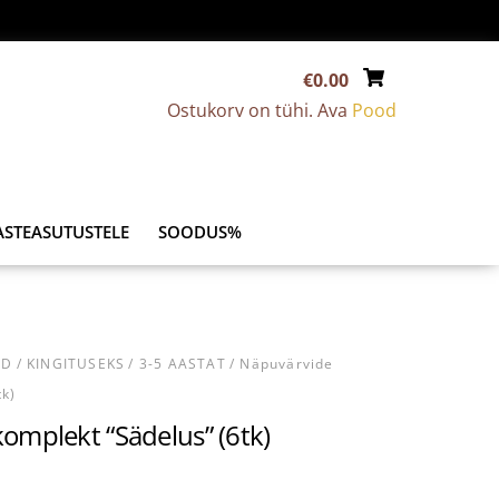
€
0.00
Ostukorv on tühi. Ava
Pood
ASTEASUTUSTELE
SOODUS%
AD
/
KINGITUSEKS
/
3-5 AASTAT
/ Näpuvärvide
tk)
omplekt “Sädelus” (6tk)