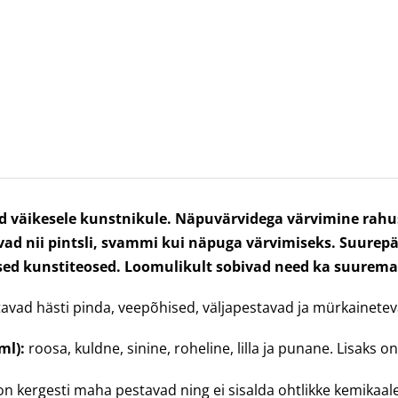
väikesele kunstnikule. Näpuvärvidega värvimine rahus
bivad nii pintsli, svammi kui näpuga värvimiseks. Suure
d kunstiteosed. Loomulikult sobivad need ka suuremate
tavad hästi pinda, veepõhised, väljapestavad ja mürkainete
ml):
roosa, kuldne, sinine, roheline, lilla ja punane. Lisaks 
n kergesti maha pestavad ning ei sisalda ohtlikke kemikaale