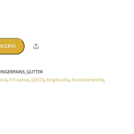
raegune
ind
n:
16.76.
 KORVI
Share
FINGERPAINS_GLITTER
stat
,
3-5 aastat
,
DJECO
,
Kingituseks
,
Kunstivahendid
,