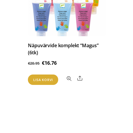
Näpuvärvide komplekt “Magus”
(6tk)
Algne
Praegune
€
16.76
€
20.95
hind
hind
Share
oli:
on:
LISA KORVI
€20.95.
€16.76.