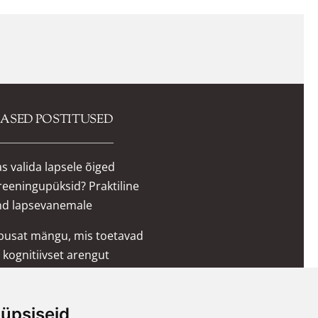
MASED POSTITUSED
s valida lapsele õiged
reeningupüksid? Praktiline
nd lapsevanemale
õbusat mängu, mis toetavad
 kognitiivset arengut
wama kott-toolid, pehmed
klotsid ja mööbel lastele
üpsiseid