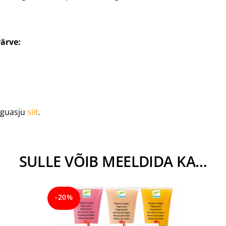
värve:
nguasju
siit
.
SULLE VÕIB MEELDIDA KA…
-20%