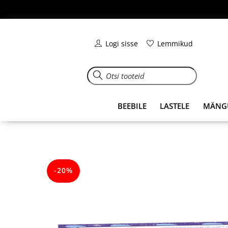
Skip
to
content
Logi sisse
Lemmikud
BEEBILE
LASTELE
MÄNG
-20%