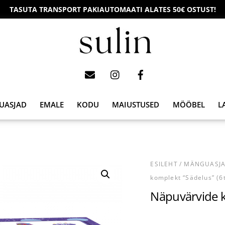
TASUTA TRANSPORT PAKIAUTOMAATI ALATES 50€ OSTUST!
UASJAD
EMALE
KODU
MAIUSTUSED
MÖÖBEL
L
ESILEHT
/
MÄNGUASJ
komplekt “Sädelus” (6
Näpuvärvide k