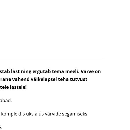
tab last ning ergutab tema meeli. Värve on
pärane vahend väikelapsel teha tutvust
le lastele!
vabad.
on komplektis üks alus värvide segamiseks.
.