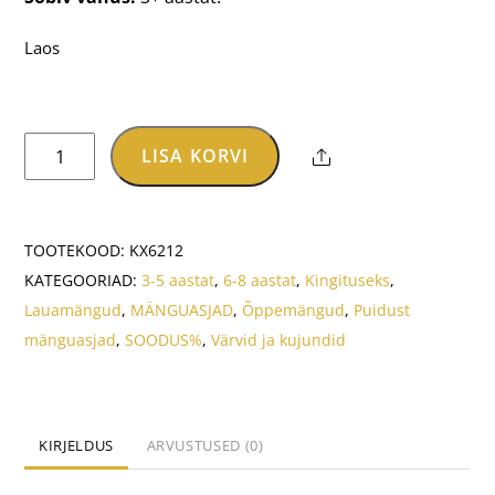
Laos
Montessori
LISA KORVI
Share
memoriin
"Värvide
sobitamine"
TOOTEKOOD:
KX6212
kogus
KATEGOORIAD:
3-5 aastat
,
6-8 aastat
,
Kingituseks
,
Lauamängud
,
MÄNGUASJAD
,
Õppemängud
,
Puidust
mänguasjad
,
SOODUS%
,
Värvid ja kujundid
KIRJELDUS
ARVUSTUSED (0)