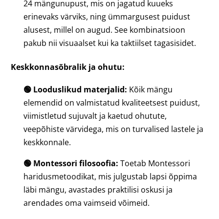
24 mängunupust, mis on jagatud kuueks
erinevaks värviks, ning ümmargusest puidust
alusest, millel on augud. See kombinatsioon
pakub nii visuaalset kui ka taktiilset tagasisidet.
Keskkonnasõbralik ja ohutu:
🟢 Looduslikud materjalid:
Kõik mängu
elemendid on valmistatud kvaliteetsest puidust,
viimistletud sujuvalt ja kaetud ohutute,
veepõhiste värvidega, mis on turvalised lastele ja
keskkonnale.
🟢 Montessori filosoofia:
Toetab Montessori
haridusmetoodikat, mis julgustab lapsi õppima
läbi mängu, avastades praktilisi oskusi ja
arendades oma vaimseid võimeid.