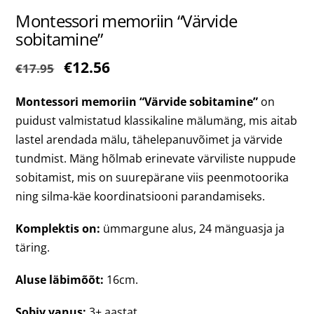
Montessori memoriin “Värvide
sobitamine”
Algne
Praegune
€
12.56
€
17.95
hind
hind
Montessori memoriin “Värvide sobitamine”
on
oli:
on:
puidust valmistatud klassikaline mälumäng, mis aitab
€17.95.
€12.56.
lastel arendada mälu, tähelepanuvõimet ja värvide
tundmist. Mäng hõlmab erinevate värviliste nuppude
sobitamist, mis on suurepärane viis peenmotoorika
ning silma-käe koordinatsiooni parandamiseks.
Komplektis on:
ümmargune alus, 24 mänguasja ja
täring.
Aluse läbimõõt:
16cm.
Sobiv vanus:
3+ aastat.