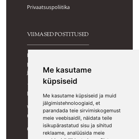
Privaatsuspoliitika
VIIMASED POSTITUSED
Kuidas valida lapsele õiged
potitreeningupüksid? Praktiline
Me kasutame
juhend lapsevanemale
küpsiseid
10 lõbusat mängu, mis toetavad
lapse kognitiivset arengut
Me kasutame küpsiseid ja muid
jälgimistehnoloogiaid, et
Wigiwama kott-toolid, pehmed
parandada teie sirvimiskogemust
mänguklotsid ja mööbel lastele
meie veebisaidil, näidata teile
isikupärastatud sisu ja sihitud
6 ideed päkapikkudele
reklaame, analüüsida meie