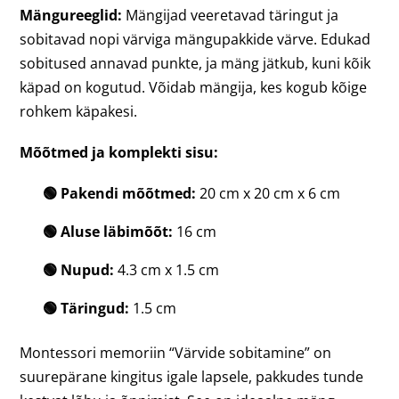
Mängureeglid:
Mängijad veeretavad täringut ja
sobitavad nopi värviga mängupakkide värve. Edukad
sobitused annavad punkte, ja mäng jätkub, kuni kõik
käpad on kogutud. Võidab mängija, kes kogub kõige
rohkem käpakesi.
Mõõtmed ja komplekti sisu:
🟢 Pakendi mõõtmed:
20 cm x 20 cm x 6 cm
🟢 Aluse läbimõõt:
16 cm
🟢 Nupud:
4.3 cm x 1.5 cm
🟢 Täringud:
1.5 cm
Montessori memoriin “Värvide sobitamine” on
suurepärane kingitus igale lapsele, pakkudes tunde