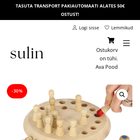
Skip
TASUTA TRANSPORT PAKIAUTOMAATI ALATES 50€
to
OSTUST!
content
Logi sisse
Lemmikud
Men
Ostukorv
on tühi.
Ava
Pood
-30%