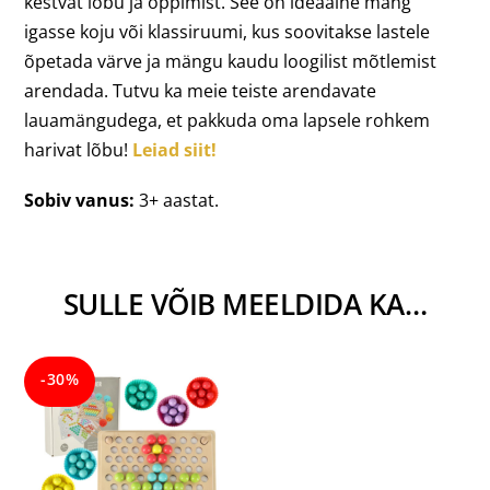
kestvat lõbu ja õppimist. See on ideaalne mäng
igasse koju või klassiruumi, kus soovitakse lastele
õpetada värve ja mängu kaudu loogilist mõtlemist
arendada. Tutvu ka meie teiste arendavate
lauamängudega, et pakkuda oma lapsele rohkem
harivat lõbu!
Leiad siit!
Sobiv vanus:
3+ aastat.
SULLE VÕIB MEELDIDA KA…
-30%