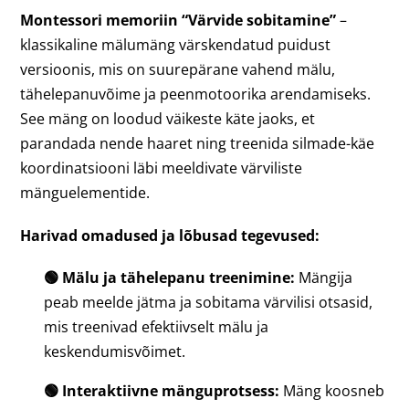
Montessori memoriin “Värvide sobitamine”
–
klassikaline mälumäng värskendatud puidust
versioonis, mis on suurepärane vahend mälu,
tähelepanuvõime ja peenmotoorika arendamiseks.
See mäng on loodud väikeste käte jaoks, et
parandada nende haaret ning treenida silmade-käe
koordinatsiooni läbi meeldivate värviliste
mänguelementide.
Harivad omadused ja lõbusad tegevused:
🟢 Mälu ja tähelepanu treenimine:
Mängija
peab meelde jätma ja sobitama värvilisi otsasid,
mis treenivad efektiivselt mälu ja
keskendumisvõimet.
🟢 Interaktiivne mänguprotsess:
Mäng koosneb