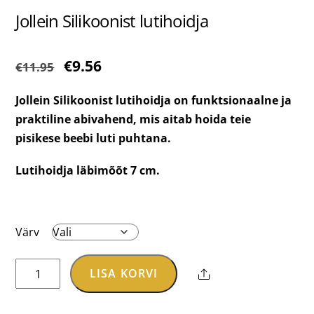
Jollein Silikoonist lutihoidja
Algne
Praegune
€
9.56
€
11.95
hind
hind
Jollein Silikoonist lutihoidja on funktsionaalne ja
oli:
on:
praktiline abivahend, mis aitab hoida teie
€11.95.
€9.56.
pisikese beebi luti puhtana.
Lutihoidja läbimõõt 7 cm.
Värv
Jollein
LISA KORVI
Share
Silikoonist
lutihoidja