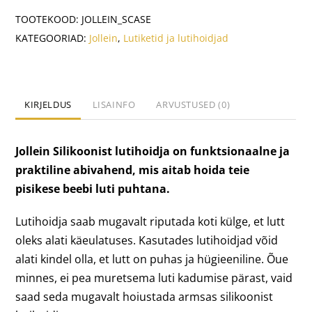
kogus
TOOTEKOOD:
JOLLEIN_SCASE
KATEGOORIAD:
Jollein
,
Lutiketid ja lutihoidjad
KIRJELDUS
LISAINFO
ARVUSTUSED (0)
Jollein Silikoonist lutihoidja on funktsionaalne ja
praktiline abivahend, mis aitab hoida teie
pisikese beebi luti puhtana.
Lutihoidja saab mugavalt riputada koti külge, et lutt
oleks alati käeulatuses. Kasutades lutihoidjad võid
alati kindel olla, et lutt on puhas ja hügieeniline. Õue
minnes, ei pea muretsema luti kadumise pärast, vaid
saad seda mugavalt hoiustada armsas silikoonist