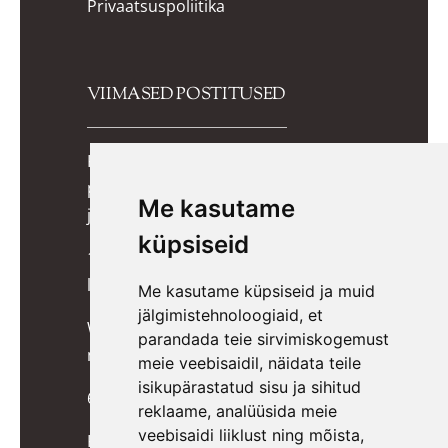
Privaatsuspoliitika
VIIMASED POSTITUSED
Kuidas valida lapsele õiged
potitreeningupüksid? Praktiline
Me kasutame
juhend lapsevanemale
küpsiseid
10 lõbusat mängu, mis toetavad
lapse kognitiivset arengut
Me kasutame küpsiseid ja muid
jälgimistehnoloogiaid, et
Wigiwama kott-toolid, pehmed
parandada teie sirvimiskogemust
mänguklotsid ja mööbel lastele
meie veebisaidil, näidata teile
isikupärastatud sisu ja sihitud
6 ideed päkapikkudele
reklaame, analüüsida meie
veebisaidi liiklust ning mõista,
Kuidas õpetada last potil käima?