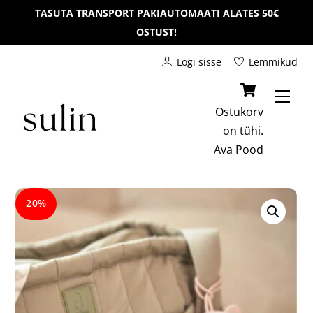
Skip
TASUTA TRANSPORT PAKIAUTOMAATI ALATES 50€
to
OSTUST!
content
Logi sisse
Lemmikud
Men
Ostukorv
on tühi.
Ava
Pood
20%