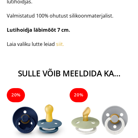
lutihoidjas.
Valmistatud 100% ohutust silikoonmaterjalist.
Lutihoidja läbimõõt 7 cm.
Laia valiku lutte leiad
siit.
SULLE VÕIB MEELDIDA KA…
20%
20%