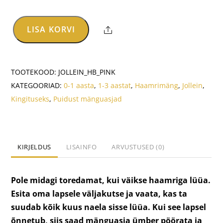
LISA KORVI
Share
Jollein
puidust
haamrimäng
TOOTEKOOD:
JOLLEIN_HB_PINK
-
KATEGOORIAD:
0-1 aasta
,
1-3 aastat
,
Haamrimäng
,
Jollein
,
Roosa
Kingituseks
,
Puidust mänguasjad
kogus
KIRJELDUS
LISAINFO
ARVUSTUSED (0)
Pole midagi toredamat, kui väikse haamriga lüüa.
Esita oma lapsele väljakutse ja vaata, kas ta
suudab kõik kuus naela sisse lüüa. Kui see lapsel
õnnetub, siis saad mänguasja ümber pöörata ja