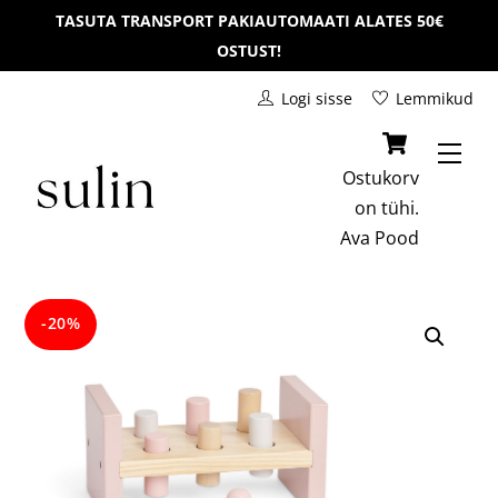
Skip
TASUTA TRANSPORT PAKIAUTOMAATI ALATES 50€
to
OSTUST!
content
Logi sisse
Lemmikud
Men
Ostukorv
on tühi.
Ava
Pood
-20%