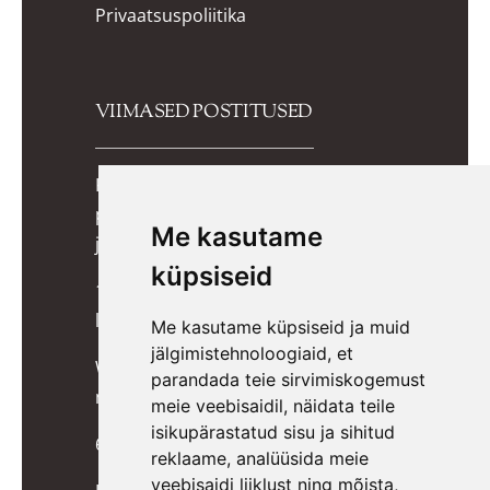
Privaatsuspoliitika
VIIMASED POSTITUSED
Kuidas valida lapsele õiged
potitreeningupüksid? Praktiline
Me kasutame
juhend lapsevanemale
küpsiseid
10 lõbusat mängu, mis toetavad
lapse kognitiivset arengut
Me kasutame küpsiseid ja muid
jälgimistehnoloogiaid, et
Wigiwama kott-toolid, pehmed
parandada teie sirvimiskogemust
mänguklotsid ja mööbel lastele
meie veebisaidil, näidata teile
isikupärastatud sisu ja sihitud
6 ideed päkapikkudele
reklaame, analüüsida meie
veebisaidi liiklust ning mõista,