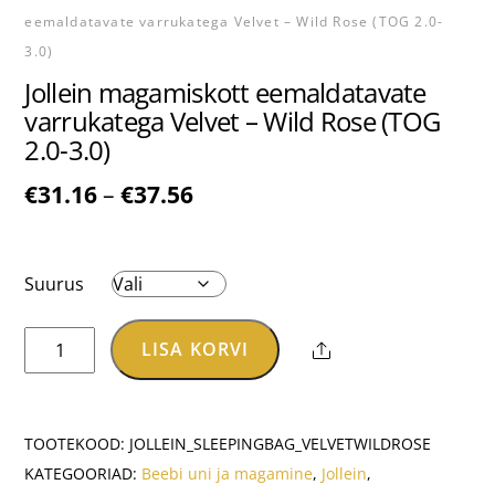
eemaldatavate varrukatega Velvet – Wild Rose (TOG 2.0-
3.0)
Jollein magamiskott eemaldatavate
varrukatega Velvet – Wild Rose (TOG
2.0-3.0)
Hinnavahemik:
€
31.16
–
€
37.56
€31.16
kuni
€37.56
Suurus
Jollein
LISA KORVI
Share
magamiskott
eemaldatavate
varrukatega
TOOTEKOOD:
JOLLEIN_SLEEPINGBAG_VELVETWILDROSE
Velvet
KATEGOORIAD:
Beebi uni ja magamine
,
Jollein
,
-