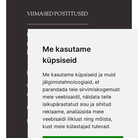
VIIMASED POSTITUSED
Kuidas valida lapsele õiged
potitreeningupüksid? Praktiline
Me kasutame
juhend lapsevanemale
küpsiseid
10 lõbusat mängu, mis toetavad
lapse kognitiivset arengut
Me kasutame küpsiseid ja muid
jälgimistehnoloogiaid, et
Wigiwama kott-toolid, pehmed
parandada teie sirvimiskogemust
mänguklotsid ja mööbel lastele
meie veebisaidil, näidata teile
isikupärastatud sisu ja sihitud
6 ideed päkapikkudele
reklaame, analüüsida meie
veebisaidi liiklust ning mõista,
Kuidas õpetada last potil käima?
kust meie külastajad tulevad.