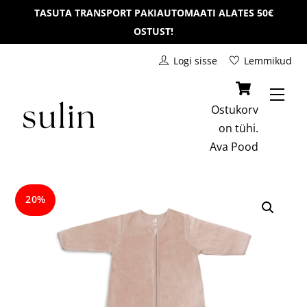
Skip
TASUTA TRANSPORT PAKIAUTOMAATI ALATES 50€
to
OSTUST!
content
Logi sisse
Lemmikud
Men
Ostukorv
on tühi.
Ava
Pood
20%