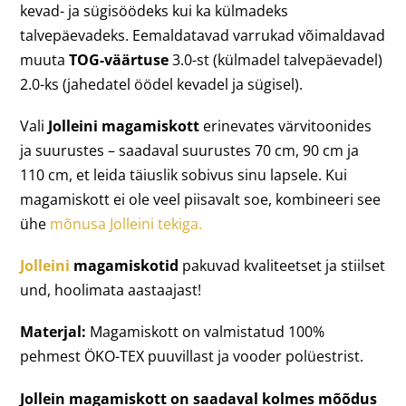
kevad- ja sügisöödeks kui ka külmadeks
talvepäevadeks. Eemaldatavad varrukad võimaldavad
muuta
TOG-väärtuse
3.0-st (külmadel talvepäevadel)
2.0-ks (jahedatel öödel kevadel ja sügisel).
Vali
Jolleini magamiskott
erinevates värvitoonides
ja suurustes – saadaval suurustes 70 cm, 90 cm ja
110 cm, et leida täiuslik sobivus sinu lapsele. Kui
magamiskott ei ole veel piisavalt soe, kombineeri see
ühe
mõnusa Jolleini tekiga.
Jolleini
magamiskotid
pakuvad kvaliteetset ja stiilset
und, hoolimata aastaajast!
Materjal:
Magamiskott on valmistatud 100%
pehmest ÖKO-TEX puuvillast ja vooder polüestrist.
Jollein magamiskott on saadaval kolmes mõõdus