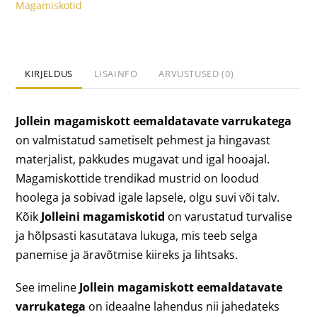
Magamiskotid
Wild
Rose
(TOG
2.0-
KIRJELDUS
LISAINFO
ARVUSTUSED (0)
3.0)
kogus
Jollein magamiskott eemaldatavate varrukatega
on valmistatud sametiselt pehmest ja hingavast
materjalist, pakkudes mugavat und igal hooajal.
Magamiskottide trendikad mustrid on loodud
hoolega ja sobivad igale lapsele, olgu suvi või talv.
Kõik
Jolleini magamiskotid
on varustatud turvalise
ja hõlpsasti kasutatava lukuga, mis teeb selga
panemise ja äravõtmise kiireks ja lihtsaks.
See imeline
Jollein magamiskott eemaldatavate
varrukatega
on ideaalne lahendus nii jahedateks