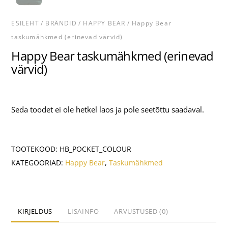
ESILEHT
/
BRÄNDID
/
HAPPY BEAR
/ Happy Bear
taskumähkmed (erinevad värvid)
Happy Bear taskumähkmed (erinevad
värvid)
Seda toodet ei ole hetkel laos ja pole seetõttu saadaval.
TOOTEKOOD:
HB_POCKET_COLOUR
KATEGOORIAD:
Happy Bear
,
Taskumähkmed
KIRJELDUS
LISAINFO
ARVUSTUSED (0)