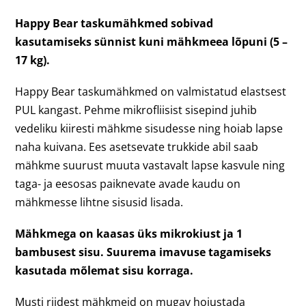
Happy Bear taskumähkmed sobivad
kasutamiseks sünnist kuni mähkmeea lõpuni (5 –
17 kg).
Happy Bear taskumähkmed on valmistatud elastsest
PUL kangast. Pehme mikrofliisist sisepind juhib
vedeliku kiiresti mähkme sisudesse ning hoiab lapse
naha kuivana. Ees asetsevate trukkide abil saab
mähkme suurust muuta vastavalt lapse kasvule ning
taga- ja eesosas paiknevate avade kaudu on
mähkmesse lihtne sisusid lisada.
Mähkmega on kaasas üks mikrokiust ja 1
bambusest sisu. Suurema imavuse tagamiseks
kasutada mõlemat sisu korraga.
Musti riidest mähkmeid on mugav hoiustada