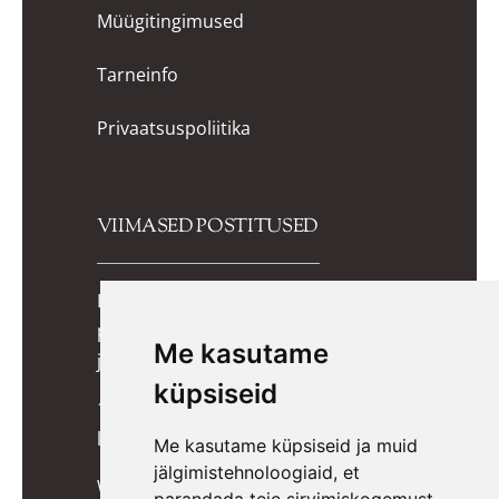
Müügitingimused
Tarneinfo
Privaatsuspoliitika
VIIMASED POSTITUSED
Kuidas valida lapsele õiged
potitreeningupüksid? Praktiline
Me kasutame
juhend lapsevanemale
küpsiseid
10 lõbusat mängu, mis toetavad
lapse kognitiivset arengut
Me kasutame küpsiseid ja muid
jälgimistehnoloogiaid, et
Wigiwama kott-toolid, pehmed