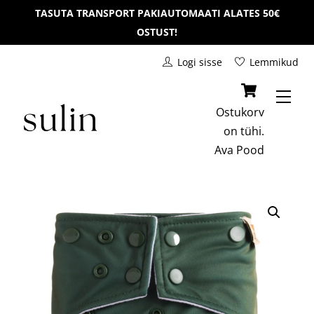
Skip
TASUTA TRANSPORT PAKIAUTOMAATI ALATES 50€
to
OSTUST!
content
Logi sisse
Lemmikud
Men
Ostukorv
on tühi.
Ava
Pood