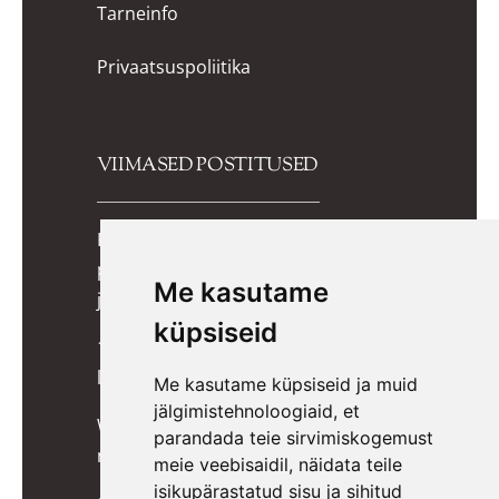
Tarneinfo
Privaatsuspoliitika
VIIMASED POSTITUSED
Kuidas valida lapsele õiged
potitreeningupüksid? Praktiline
Me kasutame
juhend lapsevanemale
küpsiseid
10 lõbusat mängu, mis toetavad
lapse kognitiivset arengut
Me kasutame küpsiseid ja muid
jälgimistehnoloogiaid, et
Wigiwama kott-toolid, pehmed
parandada teie sirvimiskogemust
mänguklotsid ja mööbel lastele
meie veebisaidil, näidata teile
isikupärastatud sisu ja sihitud