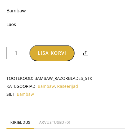
hind
hind
Bambaw
oli:
on:
€1.60.
€1.28.
Laos
Žiletiterad
LISA KORVI
Share
5tk
kogus
TOOTEKOOD:
BAMBAW_RAZORBLADES_5TK
KATEGOORIAD:
Bambaw
,
Raseerijad
SILT:
Bambaw
KIRJELDUS
ARVUSTUSED (0)