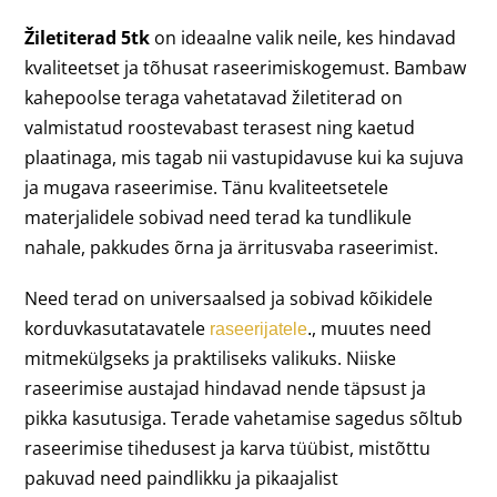
Žiletiterad 5tk
on ideaalne valik neile, kes hindavad
kvaliteetset ja tõhusat raseerimiskogemust. Bambaw
kahepoolse teraga vahetatavad žiletiterad on
valmistatud roostevabast terasest ning kaetud
plaatinaga, mis tagab nii vastupidavuse kui ka sujuva
ja mugava raseerimise. Tänu kvaliteetsetele
materjalidele sobivad need terad ka tundlikule
nahale, pakkudes õrna ja ärritusvaba raseerimist.
Need terad on universaalsed ja sobivad kõikidele
korduvkasutatavatele
, muutes need
raseerijatele
.
mitmekülgseks ja praktiliseks valikuks. Niiske
raseerimise austajad hindavad nende täpsust ja
pikka kasutusiga. Terade vahetamise sagedus sõltub
raseerimise tihedusest ja karva tüübist, mistõttu
pakuvad need paindlikku ja pikaajalist