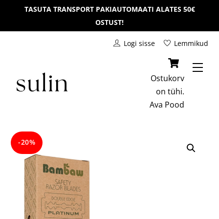
Skip
TASUTA TRANSPORT PAKIAUTOMAATI ALATES 50€
to
OSTUST!
content
Logi sisse
Lemmikud
Men
Ostukorv
on tühi.
Ava
Pood
-20%