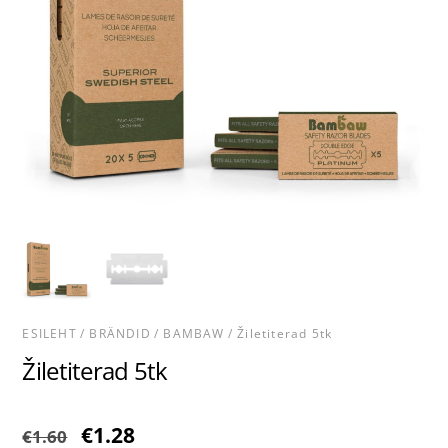
ESILEHT
/
BRÄNDID
/
BAMBAW
/ Žiletiterad 5tk
Žiletiterad 5tk
Algne
Praegune
€
1.28
€
1.60