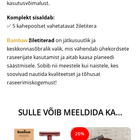
kasutusvõimalust.
Komplekt sisaldab:
✅ 5 kahepoolset vahetatavat žiletitera
žiletiterad
on jätkusuutlik ja
Bambaw
keskkonnasõbralik valik, mis vähendab ühekordsete
raseerijate kasutamist ja aitab kaasa planeedi
säästmisele. Sobib nii meestele kui naistele, kes
soovivad nautida kvaliteetset ja tõhusat
raseerimiskogemust!
SULLE VÕIB MEELDIDA KA…
20%